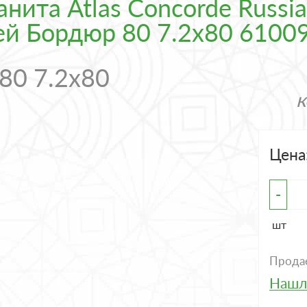
ита Atlas Concorde Russia 
Грей Бордюр 80 7.2x80 610
80 7.2x80
Цена
-
шт
Продае
Нашл