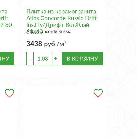
ита
Плитка из керамогранита
rift
Atlas Concorde Russia Drift
ей 80
Ins.Fly/Дрифт Вст.Флай
60x60
Atlas Concorde Russia
3438
руб./м²
-
+
ИНУ
В КОРЗИНУ