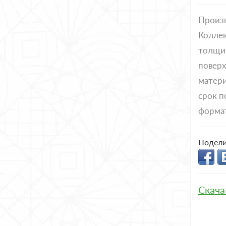
Произ
Коллек
толщи
поверх
матери
срок п
форма
Подели
Скача