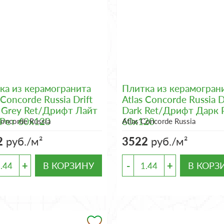
ка из керамогранита
Плитка из керамогран
 Concorde Russia Drift
Atlas Concorde Russia D
t Grey Ret/Дрифт Лайт
Dark Ret/Дрифт Дарк 
 Рет 60x120
60x120
Concorde Russia
Atlas Concorde Russia
2
руб./м²
3522
руб./м²
+
-
+
В КОРЗИНУ
В КОРЗ