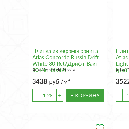
Плитка из керамогранита
Плит
Atlas Concorde Russia Drift
Atlas
White 80 Ret/Дрифт Вайт
Ligh
80 Рет 80x80
Грей
Atlas Concorde Russia
Atlas 
3438
руб./м²
352
-
+
-
В КОРЗИНУ