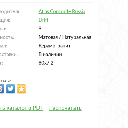
водитель:
Atlas Concorde Russia
ция:
Drift
на:
9
ность:
Матовая / Натуральная
ал:
Керамогранит
оставки:
В наличии
т:
80x7.2
ться:
ть каталог в PDF
Распечатать