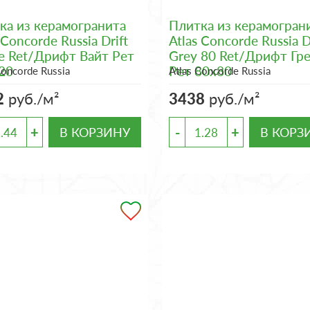
ка из керамогранита
Плитка из керамогран
 Concorde Russia Drift
Atlas Concorde Russia D
e Ret/Дрифт Вайт Рет
Grey 80 Ret/Дрифт Гр
20
Рет 80x80
Concorde Russia
Atlas Concorde Russia
2
руб./м²
3438
руб./м²
+
-
+
В КОРЗИНУ
В КОРЗ