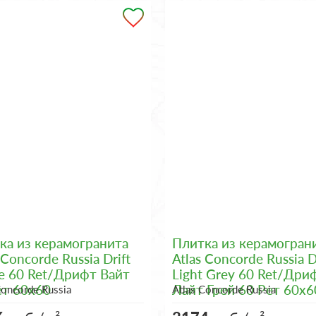
ка из керамогранита
Плитка из керамогран
 Concorde Russia Drift
Atlas Concorde Russia D
e 60 Ret/Дрифт Вайт
Light Grey 60 Ret/Дри
ет 60x60
Лайт Грей 60 Рет 60x6
Concorde Russia
Atlas Concorde Russia