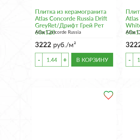
Плитка из керамогранита
Плит
Atlas Concorde Russia Drift
Atlas
GreyRet/Дрифт Грей Рет
Whit
60x120
60x1
Atlas Concorde Russia
Atlas 
3222
руб./м²
322
-
+
-
В КОРЗИНУ