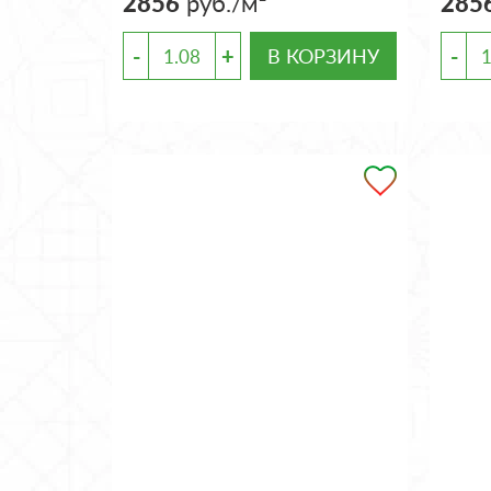
2856
руб./м²
285
-
+
-
В КОРЗИНУ