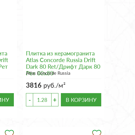
ита
Плитка из керамогранита
rift
Atlas Concorde Russia Drift
Рет
Dark 80 Ret/Дрифт Дарк 80
Рет 80x80
Atlas Concorde Russia
3816
руб./м²
-
+
ИНУ
В КОРЗИНУ