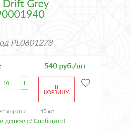
Drift Grey
090001940
код
PL0601278
540 руб./шт
:
+
В
КОРЗИНУ
тся кратно:
10 шт
и дешевле? Сообщите!