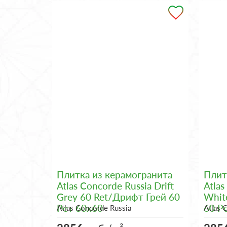
Плитка из керамогранита
Плит
Atlas Concorde Russia Drift
Atlas
Grey 60 Ret/Дрифт Грей 60
Whit
Рет 60x60
60 Р
Atlas Concorde Russia
Atlas 