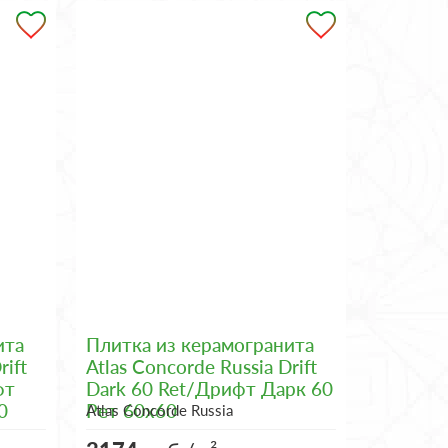
ита
Плитка из керамогранита
rift
Atlas Concorde Russia Drift
фт
Dark 60 Ret/Дрифт Дарк 60
0
Рет 60x60
Atlas Concorde Russia