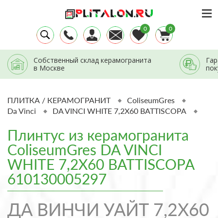
0
0
Собственный склад керамогранита
Гар
в Москве
пок
ПЛИТКА / КЕРАМОГРАНИТ
ColiseumGres
Da Vinci
DA VINCI WHITE 7,2X60 BATTISCOPA
Плинтус из керамогранита
ColiseumGres DA VINCI
WHITE 7,2X60 BATTISCOPA
610130005297
ДА ВИНЧИ УАЙТ 7,2X60