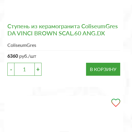
Ступень из керамогранита ColiseumGres
DA VINCI BROWN SCAL.60 ANG.DX
ColiseumGres
6360
руб./шт
-
+
В КОРЗИНУ