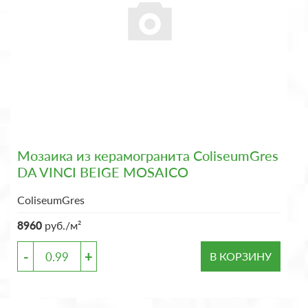
Мозаика из керамогранита ColiseumGres
DA VINCI BEIGE MOSAICO
ColiseumGres
8960
руб./м²
-
+
В КОРЗИНУ