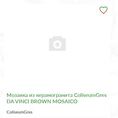
Мозаика из керамогранита ColiseumGres
DA VINCI BROWN MOSAICO
ColiseumGres