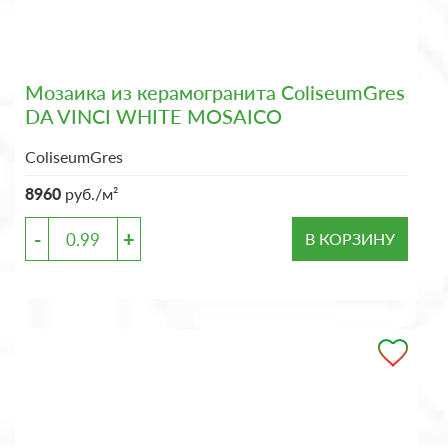
Мозаика из керамогранита ColiseumGres
DA VINCI WHITE MOSAICO
ColiseumGres
8960
руб./м²
-
+
В КОРЗИНУ