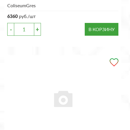
ColiseumGres
6360
руб./шт
-
+
В КОРЗИНУ