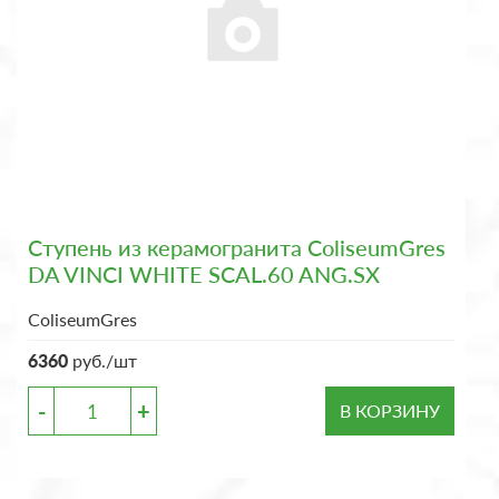
Ступень из керамогранита ColiseumGres
DA VINCI WHITE SCAL.60 ANG.SX
ColiseumGres
6360
руб./шт
-
+
В КОРЗИНУ