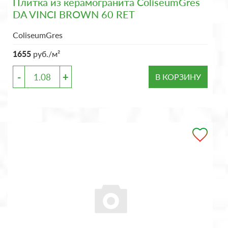
Плитка из керамогранита ColiseumGres
DA VINCI BROWN 60 RET
ColiseumGres
1655
руб./м²
-
+
В КОРЗИНУ