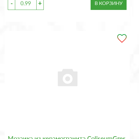
-
+
В КОРЗИНУ
Мозаика из керамогранита ColiseumGres