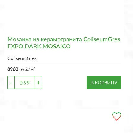
Мозаика из керамогранита ColiseumGres
EXPO DARK MOSAICO
ColiseumGres
8960
руб./м²
-
+
В КОРЗИНУ