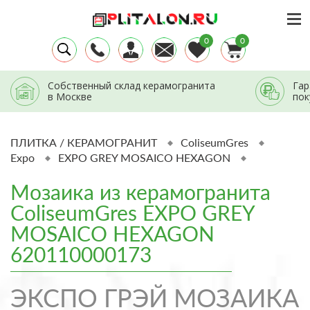
0
0
Собственный склад керамогранита
Гар
в Москве
пок
ПЛИТКА / КЕРАМОГРАНИТ
ColiseumGres
Expo
EXPO GREY MOSAICO HEXAGON
Мозаика из керамогранита
ColiseumGres EXPO GREY
MOSAICO HEXAGON
620110000173
ЭКСПО ГРЭЙ МОЗАИКА