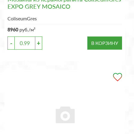
EXPO GREY MOSAICO
ColiseumGres
8960
руб./м²
-
+
В КОРЗИНУ