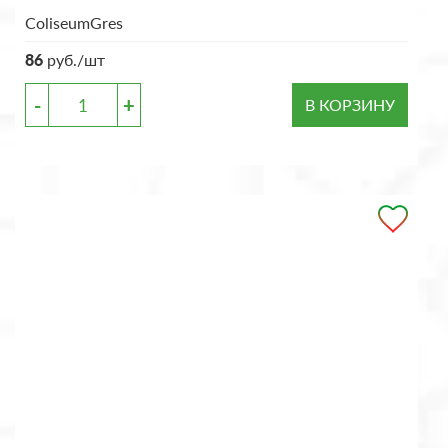
ColiseumGres
86
руб./шт
-
+
В КОРЗИНУ