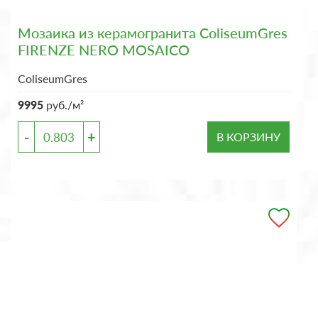
Мозаика из керамогранита ColiseumGres
FIRENZE NERO MOSAICO
ColiseumGres
9995
руб./м²
-
+
В КОРЗИНУ