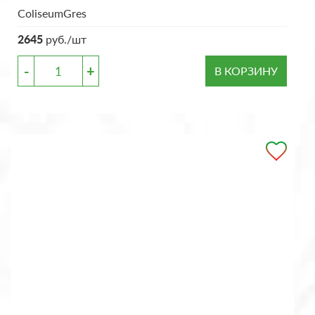
ColiseumGres
2645
руб./шт
-
+
В КОРЗИНУ