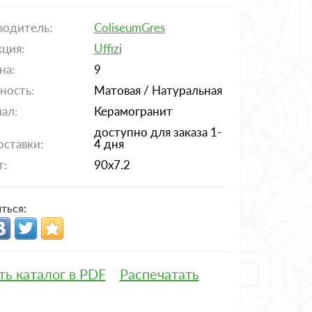
водитель:
ColiseumGres
ция:
Uffizi
на:
9
ность:
Матовая / Натуральная
ал:
Керамогранит
доступно для заказа 1-
оставки:
4 дня
т:
90x7.2
ться:
ть каталог в PDF
Распечатать