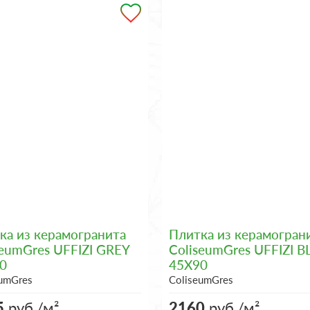
ка из керамогранита
Плитка из керамогран
seumGres UFFIZI GREY
ColiseumGres UFFIZI 
0
45X90
eumGres
ColiseumGres
5
руб./м²
2160
руб./м²