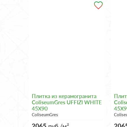
Плитка из керамогранита
Плит
ColiseumGres UFFIZI WHITE
Coli
45X90
45X9
ColiseumGres
Colis
2065
руб./м²
206