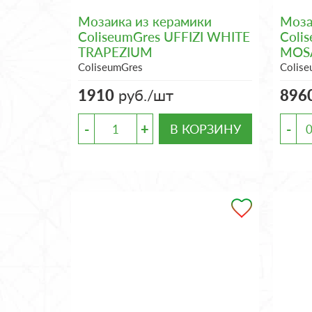
Мозаика из керамики
Моза
ColiseumGres UFFIZI WHITE
Coli
TRAPEZIUM
MOS
ColiseumGres
Colis
1910
руб./шт
896
-
+
-
В КОРЗИНУ