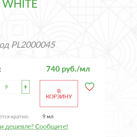
I WHITE
код
PL2000045
740 руб./мл
:
+
В
КОРЗИНУ
тся кратно:
9 мл
и дешевле? Сообщите!