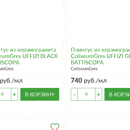
тус из керамогранита
Плинтус из керамогра
seumGres UFFIZI BLACK
ColiseumGres UFFIZI G
ISCOPA
BATTISCOPA
eumGres
ColiseumGres
руб./мл
740
руб./мл
+
-
+
В КОРЗИНУ
В КОРЗ