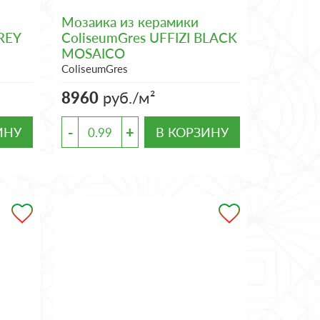
Мозаика из керамики
REY
ColiseumGres UFFIZI BLACK
MOSAICO
ColiseumGres
8960
руб./м²
-
+
ИНУ
В КОРЗИНУ