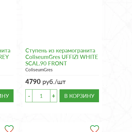
нита
Ступень из керамогранита
REY
ColiseumGres UFFIZI WHITE
SCAL.90 FRONT
ColiseumGres
4790
руб./шт
-
+
ИНУ
В КОРЗИНУ