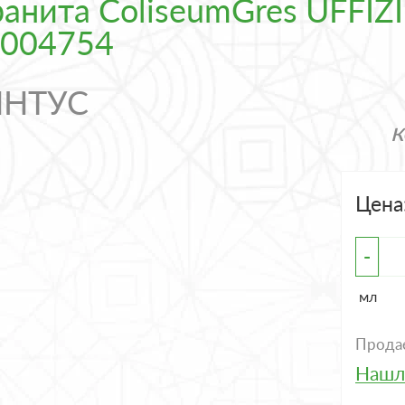
ранита ColiseumGres UFFIZ
0004754
ИНТУС
Цена
-
мл
Продае
Нашл