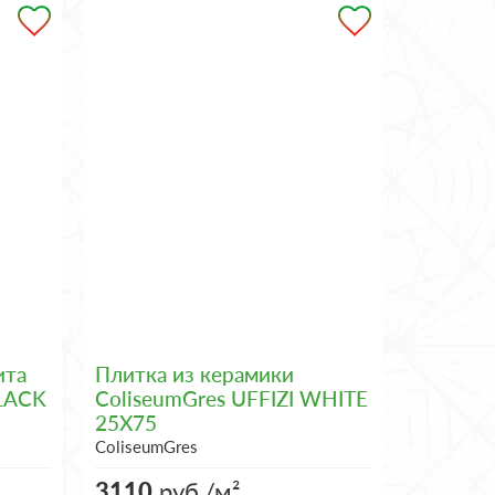
ита
Плитка из керамики
BLACK
ColiseumGres UFFIZI WHITE
25X75
ColiseumGres
3110
руб./м²