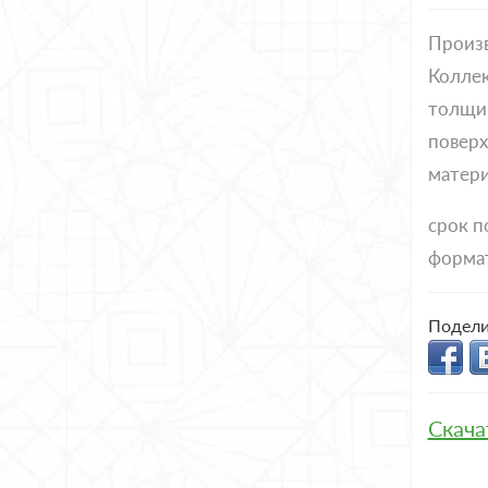
Произ
Коллек
толщи
поверх
матери
срок п
форма
Подели
Скача