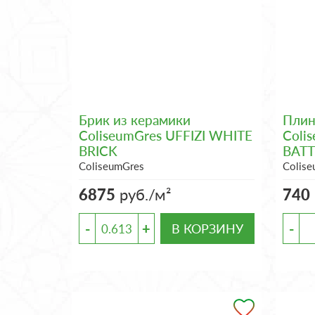
Брик из керамики
Плин
ColiseumGres UFFIZI WHITE
Coli
BRICK
BATT
ColiseumGres
Colis
6875
руб./м²
740
-
+
-
В КОРЗИНУ