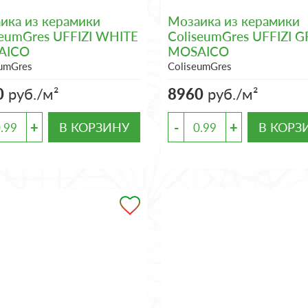
ика из керамики
Мозаика из керамики
seumGres UFFIZI WHITE
ColiseumGres UFFIZI G
AICO
MOSAICO
eumGres
ColiseumGres
0
руб./м²
8960
руб./м²
+
-
+
В КОРЗИНУ
В КОРЗ