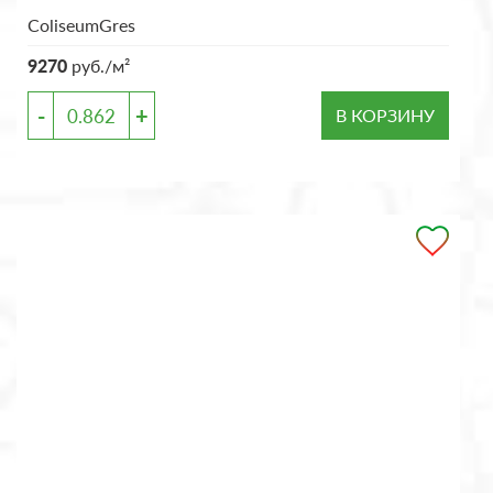
ColiseumGres
9270
руб./м²
-
+
В КОРЗИНУ