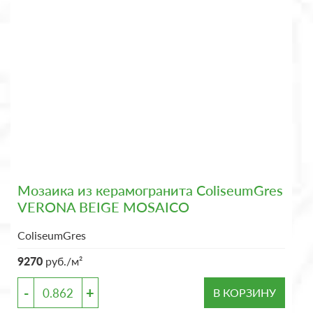
Мозаика из керамогранита ColiseumGres
VERONA BEIGE MOSAICO
ColiseumGres
9270
руб./м²
-
+
В КОРЗИНУ