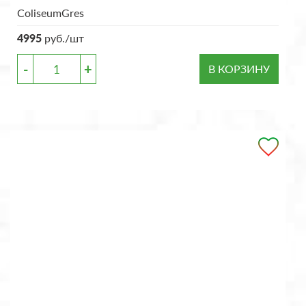
ColiseumGres
4995
руб./шт
-
+
В КОРЗИНУ