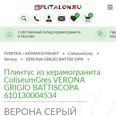
0
0
Собственный склад керамогранита
Гар
в Москве
пок
ПЛИТКА / КЕРАМОГРАНИТ
ColiseumGres
Verona
VERONA GRIGIO BATTISCOPA
Плинтус из керамогранита
ColiseumGres VERONA
GRIGIO BATTISCOPA
610130004534
ВЕРОНА СЕРЫЙ